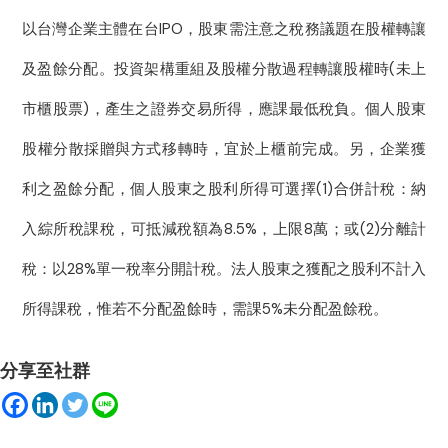
以台灣企業主體在台IPO，股東需注意之稅務議題在股權轉讓
及盈餘分配。投資架構重組及股權分散過程轉讓股權時(未上
市櫃股票)，產生之證券交易所得，應課最低稅負。個人股東
股權分散採贈與方式移轉時，宜於上櫃前完成。另，企業獲
利之盈餘分配，個人股東之股利所得可選擇(1)合併計稅：納
入綜所稅課稅，可抵減稅額為8.5%，上限8萬；或(2)分離計
稅：以28%單一稅率分開計稅。法人股東之獲配之股利不計入
所得課稅，惟若不分配盈餘時，需課5%未分配盈餘稅。
分享至社群