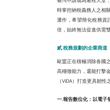
臺灣不該成為避稅天堂
時掌控納稅義務人之相
運作，希望簡化稅務資
倍，始終無法促進供需
貳.稅務規劃的企業商道
歐盟正在積極消除各國
高稽徵能力，還能打擊
（ViDA）打造更具韌
一.報告數位化：以電子