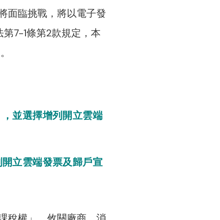
將面臨挑戰，將以電子發
第7-1條第2款規定，本
人。
」，並選擇增列開立雲端
列開立雲端發票及歸戶宣
課稅權」，攸關廠商、消